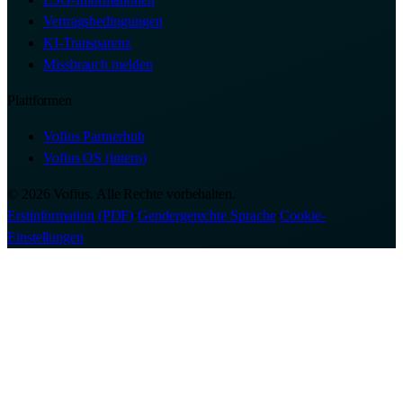
Vertragsbedingungen
KI-Transparenz
Missbrauch melden
Plattformen
Vofius Partnerhub
Vofius OS (intern)
© 2026 Vofius. Alle Rechte vorbehalten.
Erstinformation (PDF)
·
Gendergerechte Sprache
·
Cookie-
Einstellungen