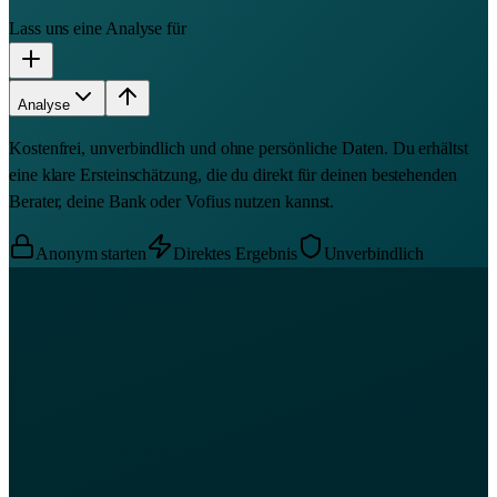
Lass uns eine Analyse für
Analyse
Kostenfrei, unverbindlich und ohne persönliche Daten. Du erhältst
eine klare Ersteinschätzung, die du direkt für deinen bestehenden
Berater, deine Bank oder Vofius nutzen kannst.
Anonym starten
Direktes Ergebnis
Unverbindlich