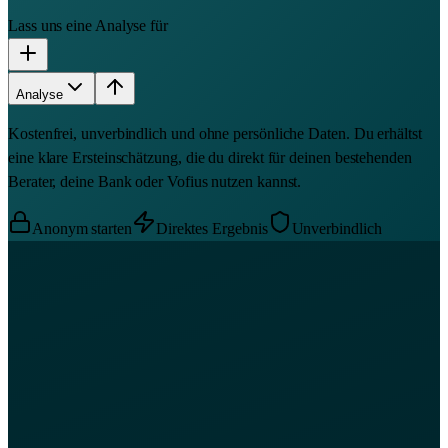
Lass uns eine Analyse für
Analyse
Kostenfrei, unverbindlich und ohne persönliche Daten. Du erhältst
eine klare Ersteinschätzung, die du direkt für deinen bestehenden
Berater, deine Bank oder Vofius nutzen kannst.
Anonym starten
Direktes Ergebnis
Unverbindlich