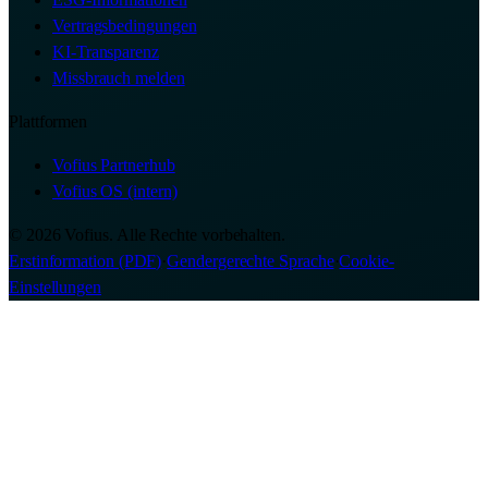
Vertragsbedingungen
KI-Transparenz
Missbrauch melden
Plattformen
Vofius Partnerhub
Vofius OS (intern)
© 2026 Vofius. Alle Rechte vorbehalten.
Erstinformation (PDF)
·
Gendergerechte Sprache
·
Cookie-
Einstellungen