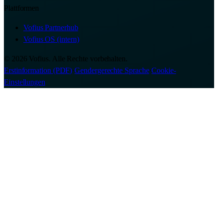
Plattformen
Vofius Partnerhub
Vofius OS (intern)
© 2026 Vofius. Alle Rechte vorbehalten.
Erstinformation (PDF)
·
Gendergerechte Sprache
·
Cookie-
Einstellungen