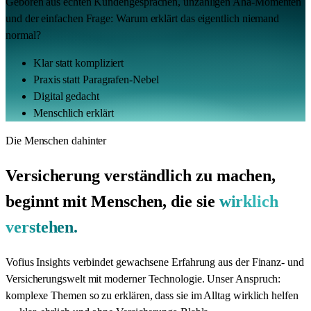
Geboren aus echten Kundengesprächen, unzähligen Aha-Momenten
und der einfachen Frage: Warum erklärt das eigentlich niemand
normal?
Klar statt kompliziert
Praxis statt Paragrafen-Nebel
Digital gedacht
Menschlich erklärt
Die Menschen dahinter
Versicherung verständlich zu machen,
beginnt mit Menschen, die sie
wirklich
verstehen.
Vofius Insights verbindet gewachsene Erfahrung aus der Finanz- und
Versicherungswelt mit moderner Technologie. Unser Anspruch:
komplexe Themen so zu erklären, dass sie im Alltag wirklich helfen